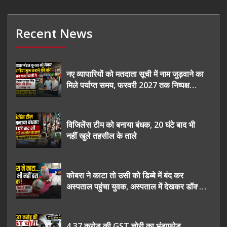
Recent News
नए व्यापारियों को मतदाता सूची में नाम जुड़वाने का
मिले पर्याप्त समय, फरवरी 2027 तक निष्पक्ष
चुनाव कराने की उठाई मांग, सौंपा ज्ञापन।
विजिलेंस टीम को बनाया बंधक, 20 घंटे बाद भी
नहीं खुले तहसील के ताले
कोबरा ने काटा तो उसी को डिब्बे में बंद कर
अस्पताल पहुंचा युवक, अस्पताल में देखकर डॉक्टर
भी रह गए हैरान
4.37 करोड़ की GST चोरी का भंडाफोड़,