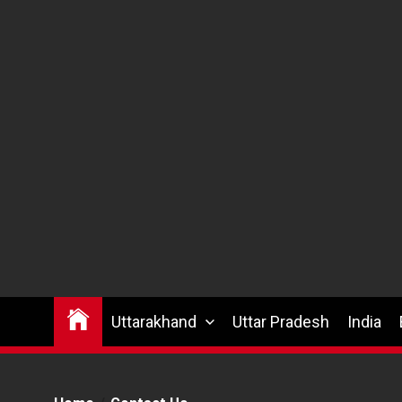
Uttarakhand
Uttar Pradesh
India