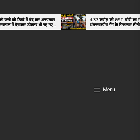
ो डिब्बे में बंद कर अस्पताल
4.37 करोड़ की GST चोरी का भंडाफोड़
में देखकर डॉक्टर भी रह गए
अंतरराज्यीय गैंग के गिरफ़्तार तीनो आरोप
नगर के, साइबर ठगी छोड़ अपनाया नया त
Menu