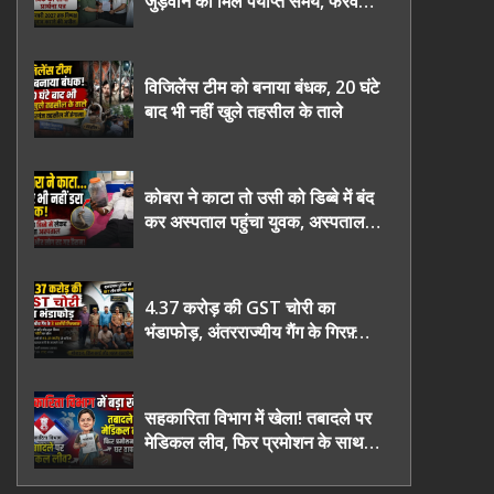
जुड़वाने का मिले पर्याप्त समय, फरवरी
2027 तक निष्पक्ष चुनाव कराने की
उठाई मांग, सौंपा ज्ञापन।
विजिलेंस टीम को बनाया बंधक, 20 घंटे
बाद भी नहीं खुले तहसील के ताले
कोबरा ने काटा तो उसी को डिब्बे में बंद
कर अस्पताल पहुंचा युवक, अस्पताल में
देखकर डॉक्टर भी रह गए हैरान
4.37 करोड़ की GST चोरी का
भंडाफोड़, अंतरराज्यीय गैंग के गिरफ़्तार
तीनो आरोपी ऊधमसिंह नगर के, साइबर
ठगी छोड़ अपनाया नया तरी
सहकारिता विभाग में खेला! तबादले पर
मेडिकल लीव, फिर प्रमोशन के साथ
घर वापसी?