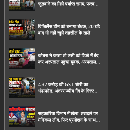
जुड़वाने का मिले पर्याप्त समय, फरवरी
2027 तक निष्पक्ष चुनाव कराने की
उठाई मांग, सौंपा ज्ञापन।
विजिलेंस टीम को बनाया बंधक, 20 घंटे
बाद भी नहीं खुले तहसील के ताले
कोबरा ने काटा तो उसी को डिब्बे में बंद
कर अस्पताल पहुंचा युवक, अस्पताल में
देखकर डॉक्टर भी रह गए हैरान
4.37 करोड़ की GST चोरी का
भंडाफोड़, अंतरराज्यीय गैंग के गिरफ़्तार
तीनो आरोपी ऊधमसिंह नगर के, साइबर
ठगी छोड़ अपनाया नया तरी
सहकारिता विभाग में खेला! तबादले पर
मेडिकल लीव, फिर प्रमोशन के साथ
घर वापसी?