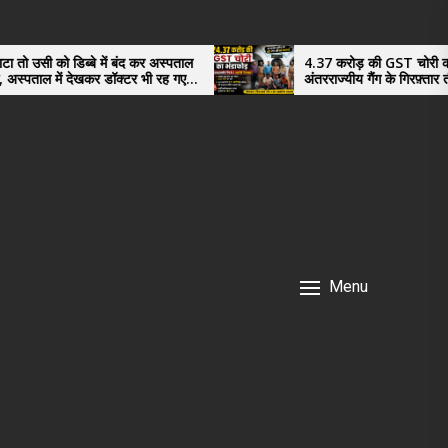
स्पताल
4.37 करोड़ की GST चोरी का भंडाफोड़,
ह गए
अंतरराज्यीय गैंग के गिरफ़्तार तीनो आरोपी ऊधमसिंह
नगर के, साइबर ठगी छोड़ अपनाया नया तरी
Menu