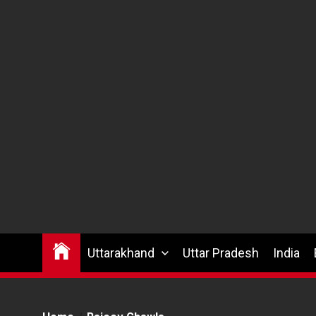
Uttarakhand
Uttar Pradesh
India