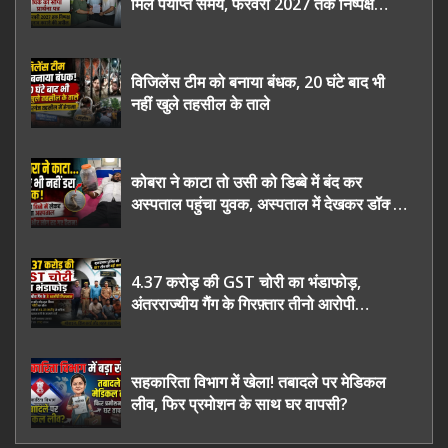
मिले पर्याप्त समय, फरवरी 2027 तक निष्पक्ष
चुनाव कराने की उठाई मांग, सौंपा ज्ञापन।
विजिलेंस टीम को बनाया बंधक, 20 घंटे बाद भी
नहीं खुले तहसील के ताले
कोबरा ने काटा तो उसी को डिब्बे में बंद कर
अस्पताल पहुंचा युवक, अस्पताल में देखकर डॉक्टर
भी रह गए हैरान
4.37 करोड़ की GST चोरी का भंडाफोड़,
अंतरराज्यीय गैंग के गिरफ़्तार तीनो आरोपी
ऊधमसिंह नगर के, साइबर ठगी छोड़ अपनाया नया
तरी
सहकारिता विभाग में खेला! तबादले पर मेडिकल
लीव, फिर प्रमोशन के साथ घर वापसी?