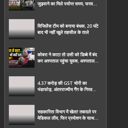
जुड़वाने का मिले पर्याप्त समय, फरवरी
2027 तक निष्पक्ष चुनाव कराने की
उठाई मांग, सौंपा ज्ञापन।
विजिलेंस टीम को बनाया बंधक, 20 घंटे
बाद भी नहीं खुले तहसील के ताले
कोबरा ने काटा तो उसी को डिब्बे में बंद
कर अस्पताल पहुंचा युवक, अस्पताल में
देखकर डॉक्टर भी रह गए हैरान
4.37 करोड़ की GST चोरी का
भंडाफोड़, अंतरराज्यीय गैंग के गिरफ़्तार
तीनो आरोपी ऊधमसिंह नगर के, साइबर
ठगी छोड़ अपनाया नया तरी
सहकारिता विभाग में खेला! तबादले पर
मेडिकल लीव, फिर प्रमोशन के साथ
घर वापसी?