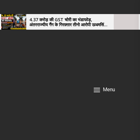
4.37 करोड़ की GST चोरी का भंडाफोड़,
सहकारिता व
अंतरराज्यीय गैंग के गिरफ़्तार तीनो आरोपी ऊधमसिंह
फिर प्रमो
नगर के, साइबर ठगी छोड़ अपनाया नया तरी
Menu