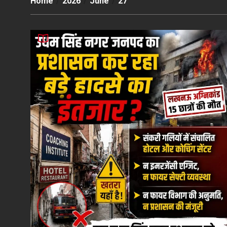
Home
2026
June
27