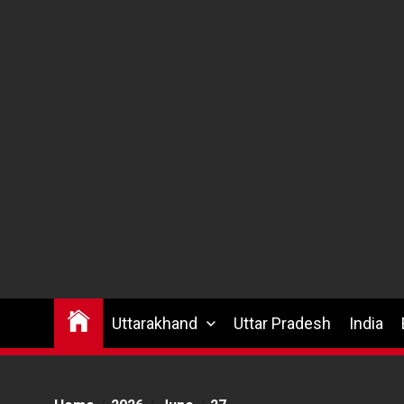
Uttarakhand
Uttar Pradesh
India