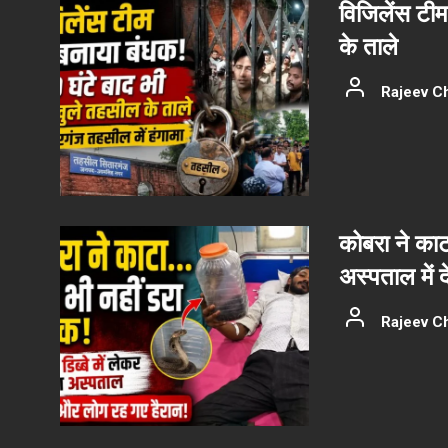
विजिलेंस टीम
के ताले
Rajeev C
कोबरा ने काट
अस्पताल में 
Rajeev C