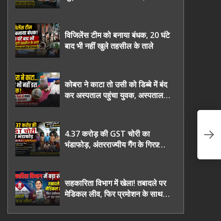
2027 तक निष्पक्ष चुनाव कराने की
उठाई मांग, सौंपा ज्ञापन।
विजिलेंस टीम को बनाया बंधक, 20 घंटे
बाद भी नहीं खुले तहसील के ताले
कोबरा ने काटा तो उसी को डिब्बे में बंद
कर अस्पताल पहुंचा युवक, अस्पताल में
देखकर डॉक्टर भी रह गए हैरान
*N
4.37 करोड़ की GST चोरी का
ख़
भंडाफोड़, अंतरराज्यीय गैंग के गिरफ़्तार
हु
तीनो आरोपी ऊधमसिंह नगर के, साइबर
ठगी छोड़ अपनाया नया तरी
सहकारिता विभाग में खेला! तबादले पर
मेडिकल लीव, फिर प्रमोशन के साथ
घर वापसी?