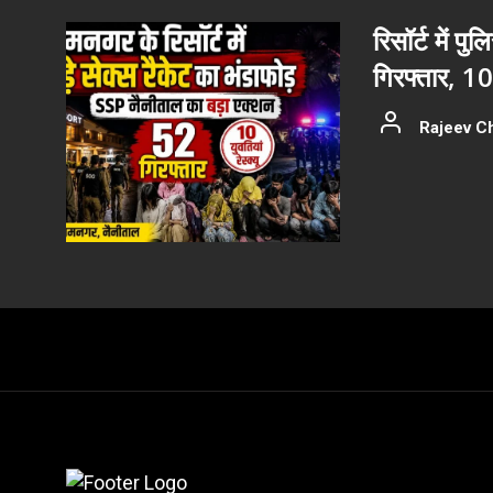
रिसॉर्ट में प
गिरफ्तार, 10 य
Rajeev C