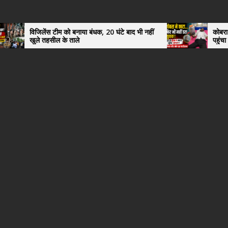
ंस टीम को बनाया बंधक, 20 घंटे बाद भी नहीं
कोबरा ने काटा तो उसी को 
हसील के ताले
पहुंचा युवक, अस्पताल मे
हैरान