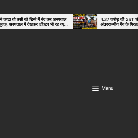
बे में बंद कर अस्पताल
4.37 करोड़ की GST चोरी का भंडाफोड़,
खकर डॉक्टर भी रह गए
अंतरराज्यीय गैंग के गिरफ़्तार तीनो आरोपी ऊधमस
नगर के, साइबर ठगी छोड़ अपनाया नया तरी
Menu