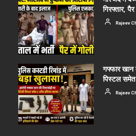
गिरफ्तार, पैर
Rajeev C
गफ्फार खान क
पिस्टल समे
Rajeev C