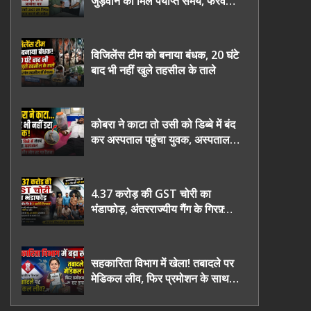
जुड़वाने का मिले पर्याप्त समय, फरवरी
2027 तक निष्पक्ष चुनाव कराने की
उठाई मांग, सौंपा ज्ञापन।
विजिलेंस टीम को बनाया बंधक, 20 घंटे
बाद भी नहीं खुले तहसील के ताले
कोबरा ने काटा तो उसी को डिब्बे में बंद
कर अस्पताल पहुंचा युवक, अस्पताल में
देखकर डॉक्टर भी रह गए हैरान
4.37 करोड़ की GST चोरी का
भंडाफोड़, अंतरराज्यीय गैंग के गिरफ़्तार
तीनो आरोपी ऊधमसिंह नगर के, साइबर
ठगी छोड़ अपनाया नया तरी
सहकारिता विभाग में खेला! तबादले पर
मेडिकल लीव, फिर प्रमोशन के साथ
घर वापसी?