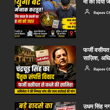
मां को दिया
Rajeev C
फर्जी वसीयत 
साज़िश, अधिका
Rajeev C
उधम सिंह नग