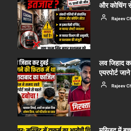
और कोचिंग से
Rajeev C
लव जिहाद कर
एयरपोर्ट जान
Rajeev C
मस्जिद में बच