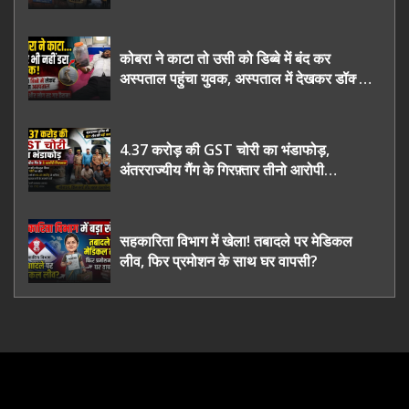
कोबरा ने काटा तो उसी को डिब्बे में बंद कर
अस्पताल पहुंचा युवक, अस्पताल में देखकर डॉक्टर
भी रह गए हैरान
4.37 करोड़ की GST चोरी का भंडाफोड़,
अंतरराज्यीय गैंग के गिरफ़्तार तीनो आरोपी
ऊधमसिंह नगर के, साइबर ठगी छोड़ अपनाया नया
तरी
सहकारिता विभाग में खेला! तबादले पर मेडिकल
लीव, फिर प्रमोशन के साथ घर वापसी?