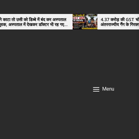
में बंद कर अस्पताल
4.37 करोड़ की GST चोरी का भंडाफोड़,
 डॉक्टर भी रह गए
अंतरराज्यीय गैंग के गिरफ़्तार तीनो आरोपी ऊधमसिंह
नगर के, साइबर ठगी छोड़ अपनाया नया तरी
Menu