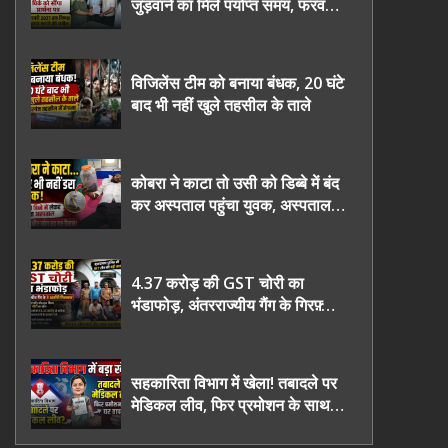
जुड़वाने का मिले पर्याप्त समय, फरवरी
2027 तक निष्पक्ष चुनाव कराने की
उठाई मांग, सौंपा ज्ञापन।
विजिलेंस टीम को बनाया बंधक, 20 घंटे
बाद भी नहीं खुले तहसील के ताले
कोबरा ने काटा तो उसी को डिब्बे में बंद
कर अस्पताल पहुंचा युवक, अस्पताल में
देखकर डॉक्टर भी रह गए हैरान
4.37 करोड़ की GST चोरी का
भंडाफोड़, अंतरराज्यीय गैंग के गिरफ़्तार
तीनो आरोपी ऊधमसिंह नगर के, साइबर
ठगी छोड़ अपनाया नया तरी
सहकारिता विभाग में खेला! तबादले पर
मेडिकल लीव, फिर प्रमोशन के साथ
घर वापसी?