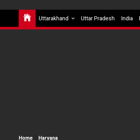
Uttarakhand
Uttar Pradesh
India
Home
Haryana