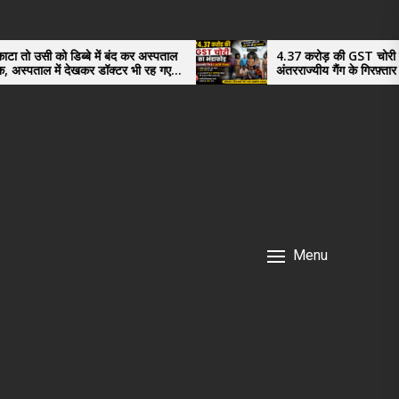
बंद कर अस्पताल
4.37 करोड़ की GST चोरी का भंडाफोड़,
क्टर भी रह गए
अंतरराज्यीय गैंग के गिरफ़्तार तीनो आरोपी ऊधमसिंह
नगर के, साइबर ठगी छोड़ अपनाया नया तरी
Menu