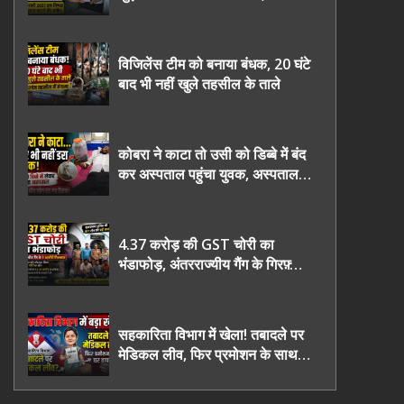
2027 तक निष्पक्ष चुनाव कराने की
उठाई मांग, सौंपा ज्ञापन।
विजिलेंस टीम को बनाया बंधक, 20 घंटे
बाद भी नहीं खुले तहसील के ताले
कोबरा ने काटा तो उसी को डिब्बे में बंद
कर अस्पताल पहुंचा युवक, अस्पताल में
देखकर डॉक्टर भी रह गए हैरान
4.37 करोड़ की GST चोरी का
भंडाफोड़, अंतरराज्यीय गैंग के गिरफ़्तार
तीनो आरोपी ऊधमसिंह नगर के, साइबर
ठगी छोड़ अपनाया नया तरी
सहकारिता विभाग में खेला! तबादले पर
मेडिकल लीव, फिर प्रमोशन के साथ
घर वापसी?