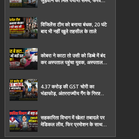
जुड़वाने का मिले पर्याप्त समय, फरवरी
2027 तक निष्पक्ष चुनाव कराने की
उठाई मांग, सौंपा ज्ञापन।
विजिलेंस टीम को बनाया बंधक, 20 घंटे
बाद भी नहीं खुले तहसील के ताले
कोबरा ने काटा तो उसी को डिब्बे में बंद
कर अस्पताल पहुंचा युवक, अस्पताल में
देखकर डॉक्टर भी रह गए हैरान
4.37 करोड़ की GST चोरी का
भंडाफोड़, अंतरराज्यीय गैंग के गिरफ़्तार
तीनो आरोपी ऊधमसिंह नगर के, साइबर
ठगी छोड़ अपनाया नया तरी
सहकारिता विभाग में खेला! तबादले पर
मेडिकल लीव, फिर प्रमोशन के साथ
घर वापसी?