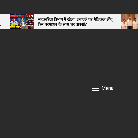
रिता विभाग में खेला! तबादले पर मेडिकल लीव,
कैबिनेट मंत्री प्रदीप 
 प्रमोशन के साथ घर वापसी?
ट्रॉमा सेंटर का किया नि
सराहा
Menu