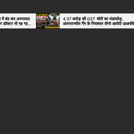
4.37 करोड़ की GST चोरी का भंडाफोड़,
सहका
अंतरराज्यीय गैंग के गिरफ़्तार तीनो आरोपी ऊधमसिंह
फिर
नगर के, साइबर ठगी छोड़ अपनाया नया तरी