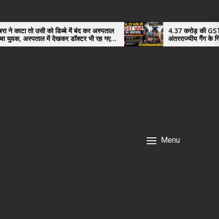
 को डिब्बे में बंद कर अस्पताल
4.37 करोड़ की GST चोरी का भंडाफोड
ल में देखकर डॉक्टर भी रह गए
अंतरराज्यीय गैंग के गिरफ़्तार तीनो आर
नगर के, साइबर ठगी छोड़ अपनाया नया
Menu