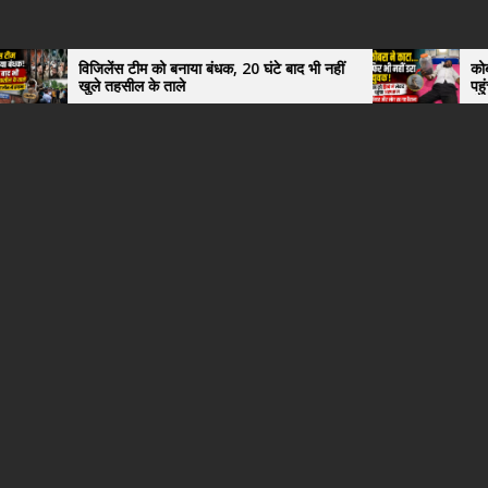
जिलेंस टीम को बनाया बंधक, 20 घंटे बाद भी नहीं
कोबरा ने काटा तो उसी
ले तहसील के ताले
पहुंचा युवक, अस्पता
हैरान