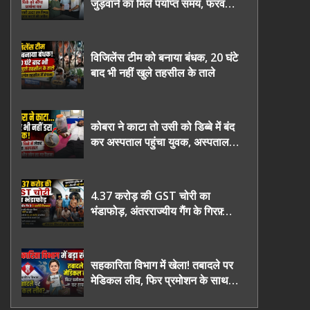
जुड़वाने का मिले पर्याप्त समय, फरवरी
2027 तक निष्पक्ष चुनाव कराने की
उठाई मांग, सौंपा ज्ञापन।
विजिलेंस टीम को बनाया बंधक, 20 घंटे
बाद भी नहीं खुले तहसील के ताले
कोबरा ने काटा तो उसी को डिब्बे में बंद
कर अस्पताल पहुंचा युवक, अस्पताल में
देखकर डॉक्टर भी रह गए हैरान
4.37 करोड़ की GST चोरी का
भंडाफोड़, अंतरराज्यीय गैंग के गिरफ़्तार
तीनो आरोपी ऊधमसिंह नगर के, साइबर
ठगी छोड़ अपनाया नया तरी
सहकारिता विभाग में खेला! तबादले पर
मेडिकल लीव, फिर प्रमोशन के साथ
घर वापसी?