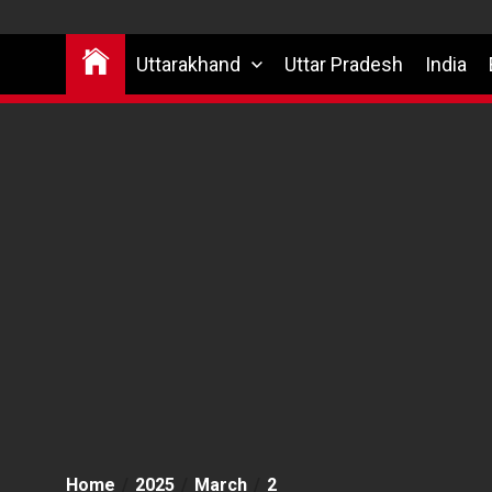
Uttarakhand
Uttar Pradesh
India
Home
2025
March
2