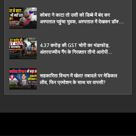
कोबरा ने काटा तो उसी को डिब्बे में बंद कर
अस्पताल पहुंचा युवक, अस्पताल में देखकर डॉक्टर
भी रह गए हैरान
4.37 करोड़ की GST चोरी का भंडाफोड़,
अंतरराज्यीय गैंग के गिरफ़्तार तीनो आरोपी
ऊधमसिंह नगर के, साइबर ठगी छोड़ अपनाया नया
तरी
सहकारिता विभाग में खेला! तबादले पर मेडिकल
लीव, फिर प्रमोशन के साथ घर वापसी?