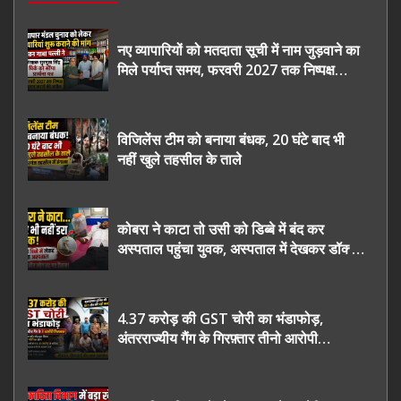
नए व्यापारियों को मतदाता सूची में नाम जुड़वाने का
मिले पर्याप्त समय, फरवरी 2027 तक निष्पक्ष
चुनाव कराने की उठाई मांग, सौंपा ज्ञापन।
विजिलेंस टीम को बनाया बंधक, 20 घंटे बाद भी
नहीं खुले तहसील के ताले
कोबरा ने काटा तो उसी को डिब्बे में बंद कर
अस्पताल पहुंचा युवक, अस्पताल में देखकर डॉक्टर
भी रह गए हैरान
4.37 करोड़ की GST चोरी का भंडाफोड़,
अंतरराज्यीय गैंग के गिरफ़्तार तीनो आरोपी
ऊधमसिंह नगर के, साइबर ठगी छोड़ अपनाया नया
तरी