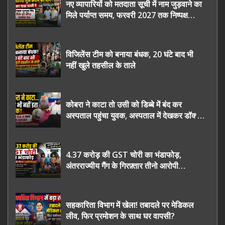
नए व्यापारियों को मतदाता सूची में नाम जुड़वाने का
मिले पर्याप्त समय, फरवरी 2027 तक निष्पक्ष
चुनाव कराने की उठाई मांग, सौंपा ज्ञापन।
विजिलेंस टीम को बनाया बंधक, 20 घंटे बाद भी
नहीं खुले तहसील के ताले
कोबरा ने काटा तो उसी को डिब्बे में बंद कर
अस्पताल पहुंचा युवक, अस्पताल में देखकर डॉक्टर
भी रह गए हैरान
4.37 करोड़ की GST चोरी का भंडाफोड़,
अंतरराज्यीय गैंग के गिरफ़्तार तीनो आरोपी
ऊधमसिंह नगर के, साइबर ठगी छोड़ अपनाया नया
तरी
सहकारिता विभाग में खेला! तबादले पर मेडिकल
लीव, फिर प्रमोशन के साथ घर वापसी?