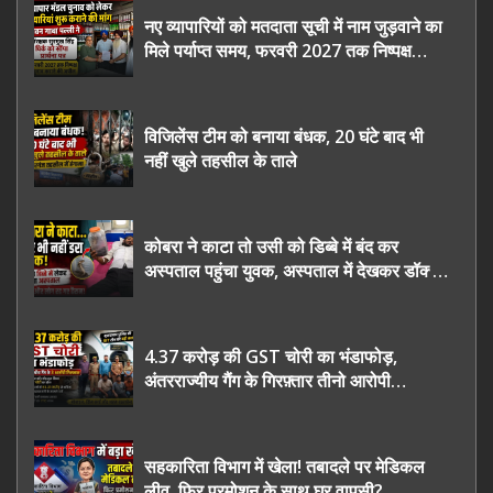
नए व्यापारियों को मतदाता सूची में नाम जुड़वाने का
मिले पर्याप्त समय, फरवरी 2027 तक निष्पक्ष
चुनाव कराने की उठाई मांग, सौंपा ज्ञापन।
विजिलेंस टीम को बनाया बंधक, 20 घंटे बाद भी
नहीं खुले तहसील के ताले
कोबरा ने काटा तो उसी को डिब्बे में बंद कर
अस्पताल पहुंचा युवक, अस्पताल में देखकर डॉक्टर
भी रह गए हैरान
4.37 करोड़ की GST चोरी का भंडाफोड़,
अंतरराज्यीय गैंग के गिरफ़्तार तीनो आरोपी
ऊधमसिंह नगर के, साइबर ठगी छोड़ अपनाया नया
तरी
सहकारिता विभाग में खेला! तबादले पर मेडिकल
लीव, फिर प्रमोशन के साथ घर वापसी?