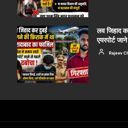
लव जिहाद कर
एयरपोर्ट जान
Rajeev C