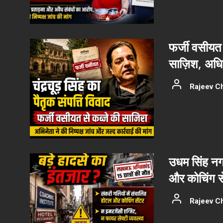
फर्जी वसीयत 
साज़िश, अधिका
Rajeev C
उधम सिंह नग
और कोचिंग से
Rajeev C