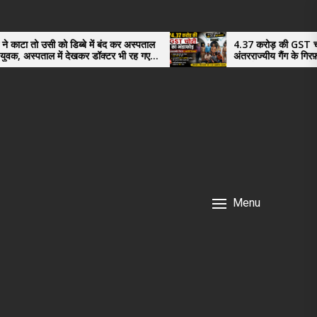
िब्बे में बंद कर अस्पताल
4.37 करोड़ की GST चोरी का भंडाफोड़,
 देखकर डॉक्टर भी रह गए
अंतरराज्यीय गैंग के गिरफ़्तार तीनो आरोपी ऊ
नगर के, साइबर ठगी छोड़ अपनाया नया तरी
Menu