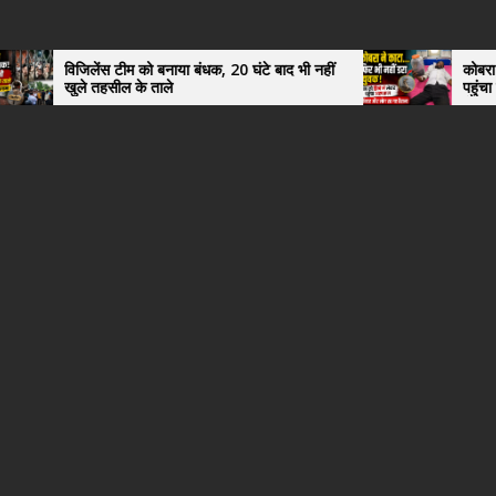
 टीम को बनाया बंधक, 20 घंटे बाद भी नहीं
कोबरा ने काटा तो उसी को ड
सील के ताले
पहुंचा युवक, अस्पताल में
हैरान