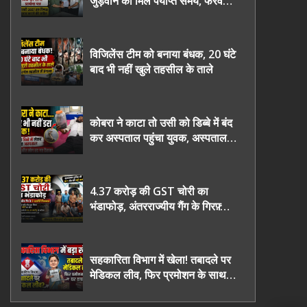
जुड़वाने का मिले पर्याप्त समय, फरवरी
2027 तक निष्पक्ष चुनाव कराने की
उठाई मांग, सौंपा ज्ञापन।
विजिलेंस टीम को बनाया बंधक, 20 घंटे
बाद भी नहीं खुले तहसील के ताले
कोबरा ने काटा तो उसी को डिब्बे में बंद
कर अस्पताल पहुंचा युवक, अस्पताल में
देखकर डॉक्टर भी रह गए हैरान
4.37 करोड़ की GST चोरी का
भंडाफोड़, अंतरराज्यीय गैंग के गिरफ़्तार
तीनो आरोपी ऊधमसिंह नगर के, साइबर
ठगी छोड़ अपनाया नया तरी
सहकारिता विभाग में खेला! तबादले पर
मेडिकल लीव, फिर प्रमोशन के साथ
घर वापसी?