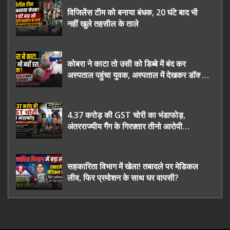
विजिलेंस टीम को बनाया बंधक, 20 घंटे बाद भी
नहीं खुले तहसील के ताले
कोबरा ने काटा तो उसी को डिब्बे में बंद कर
अस्पताल पहुंचा युवक, अस्पताल में देखकर डॉक्टर
भी रह गए हैरान
4.37 करोड़ की GST चोरी का भंडाफोड़,
अंतरराज्यीय गैंग के गिरफ़्तार तीनो आरोपी
ऊधमसिंह नगर के, साइबर ठगी छोड़ अपनाया नया
तरी
सहकारिता विभाग में खेला! तबादले पर मेडिकल
लीव, फिर प्रमोशन के साथ घर वापसी?