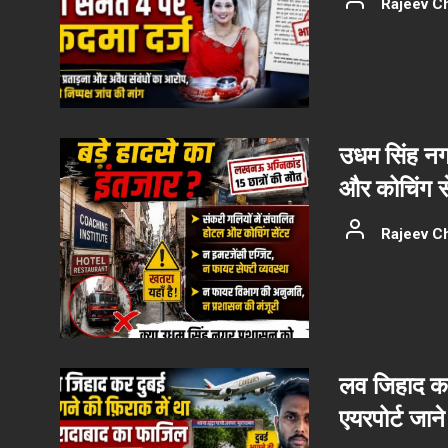
Rajeev C
उधम सिंह नग
और कोचिंग से
Rajeev C
लव जिहाद कर
एयरपोर्ट जान