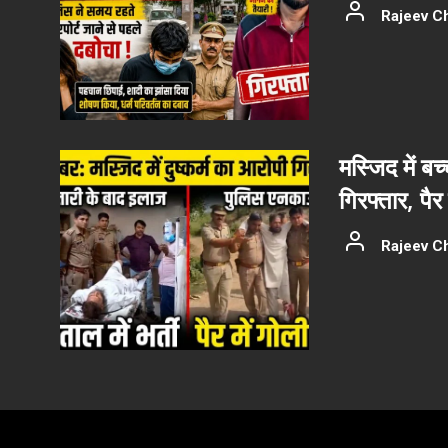
Rajeev C
मस्जिद में बच
गिरफ्तार, पैर
Rajeev C