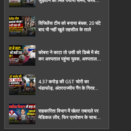
जुड़वाने का मिले पर्याप्त समय, फरवरी
2027 तक निष्पक्ष चुनाव कराने की
उठाई मांग, सौंपा ज्ञापन।
विजिलेंस टीम को बनाया बंधक, 20 घंटे
बाद भी नहीं खुले तहसील के ताले
कोबरा ने काटा तो उसी को डिब्बे में बंद
कर अस्पताल पहुंचा युवक, अस्पताल में
देखकर डॉक्टर भी रह गए हैरान
4.37 करोड़ की GST चोरी का
भंडाफोड़, अंतरराज्यीय गैंग के गिरफ़्तार
तीनो आरोपी ऊधमसिंह नगर के, साइबर
ठगी छोड़ अपनाया नया तरी
सहकारिता विभाग में खेला! तबादले पर
मेडिकल लीव, फिर प्रमोशन के साथ
घर वापसी?