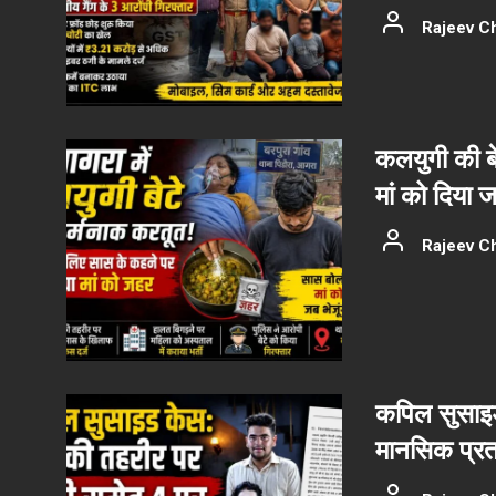
Rajeev C
कलयुगी की बे
मां को दिया
Rajeev C
कपिल सुसाइड
मानसिक प्रत