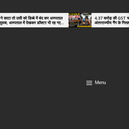
्बे में बंद कर अस्पताल
4.37 करोड़ की GST चोरी का भंडाफोड़,
ेखकर डॉक्टर भी रह गए
अंतरराज्यीय गैंग के गिरफ़्तार तीनो आरोपी ऊधम
नगर के, साइबर ठगी छोड़ अपनाया नया तरी
Menu