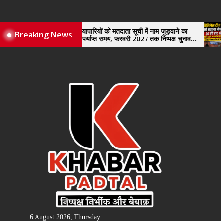
Skip
to
the
नए व्यापारियों को मतदाता सूची में नाम जुड़वाने का
विजिलेंस
Breaking News
मिले पर्याप्त समय, फरवरी 2027 तक निष्पक्ष चुनाव
खुले तह
content
कराने की उठाई मांग, सौंपा ज्ञापन।
6 August 2026, Thursday