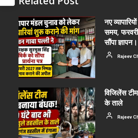
Related Post
नए व्यापारियों
समय, फरवरी 
सौंपा ज्ञापन।
Rajeev C
विजिलेंस टीम
के ताले
Rajeev C