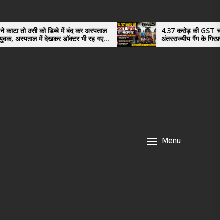
िब्बे में बंद कर अस्पताल
4.37 करोड़ की GST चोरी का भंडाफोड़,
 देखकर डॉक्टर भी रह गए
अंतरराज्यीय गैंग के गिरफ़्तार तीनो आरोपी ऊ
नगर के, साइबर ठगी छोड़ अपनाया नया तरी
Menu