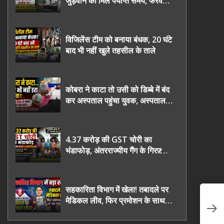
जुड़वाने का मिले पर्याप्त समय, फरवरी
2027 तक निष्पक्ष चुनाव कराने की
उठाई मांग, सौंपा ज्ञापन।
विजिलेंस टीम को बनाया बंधक, 20 घंटे
बाद भी नहीं खुले तहसील के ताले
कोबरा ने काटा तो उसी को डिब्बे में बंद
कर अस्पताल पहुंचा युवक, अस्पताल में
देखकर डॉक्टर भी रह गए हैरान
4.37 करोड़ की GST चोरी का
भंडाफोड़, अंतरराज्यीय गैंग के गिरफ़्तार
तीनो आरोपी ऊधमसिंह नगर के, साइबर
ठगी छोड़ अपनाया नया तरी
सहकारिता विभाग में खेला! तबादले पर
गै
मेडिकल लीव, फिर प्रमोशन के साथ
फै
घर वापसी?
गि