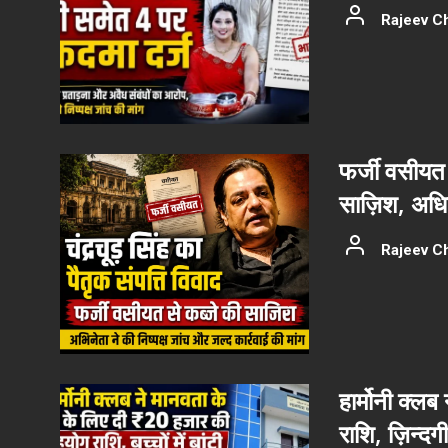
Rajeev C
फर्जी वसीयत 
साज़िश, अधिका
Rajeev C
हार्मोनी क्ल
राशि, ज़िन्दग