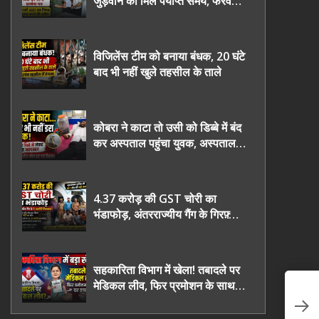
जुड़वाने का मिले पर्याप्त समय, फरवरी
2027 तक निष्पक्ष चुनाव कराने की
उठाई मांग, सौंपा ज्ञापन।
विजिलेंस टीम को बनाया बंधक, 20 घंटे
बाद भी नहीं खुले तहसील के ताले
कोबरा ने काटा तो उसी को डिब्बे में बंद
कर अस्पताल पहुंचा युवक, अस्पताल में
देखकर डॉक्टर भी रह गए हैरान
4.37 करोड़ की GST चोरी का
भंडाफोड़, अंतरराज्यीय गैंग के गिरफ़्तार
तीनो आरोपी ऊधमसिंह नगर के, साइबर
ठगी छोड़ अपनाया नया तरी
सहकारिता विभाग में खेला! तबादले पर
मेडिकल लीव, फिर प्रमोशन के साथ
श्
घर वापसी?
इक