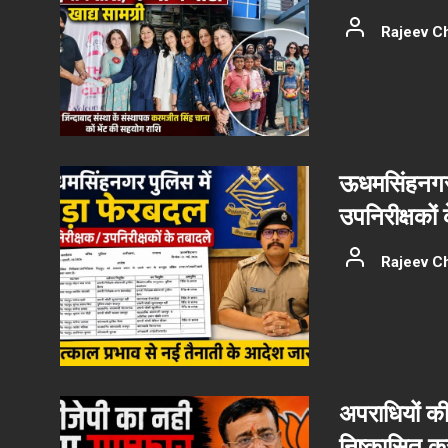
Rajeev C
ऊधमसिंहनगर 
उपनिरीक्षकों
Rajeev C
अपराधियों की 
निष्कासित कर