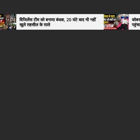
जिलेंस टीम को बनाया बंधक, 20 घंटे बाद भी नहीं
कोबरा ने काटा तो उसी
ले तहसील के ताले
पहुंचा युवक, अस्पता
हैरान