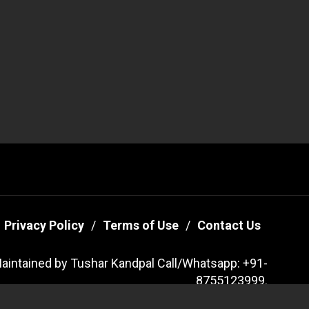
Privacy Policy
Terms of Use
Contact Us
aintained by Tushar Kandpal Call/Whatsapp: +91-
8755123999.
sreaders By
Themeinwp.
Powered by
WordPress.