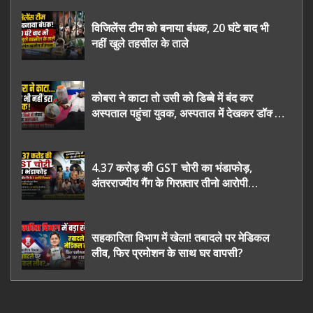
विजिलेंस टीम को बनाया बंधक, 20 घंटे बाद भी
नहीं खुले तहसील के ताले
कोबरा ने काटा तो उसी को डिब्बे में बंद कर
अस्पताल पहुंचा युवक, अस्पताल में देखकर डॉक्टर
भी रह गए हैरान
4.37 करोड़ की GST चोरी का भंडाफोड़,
अंतरराज्यीय गैंग के गिरफ़्तार तीनो आरोपी
ऊधमसिंह नगर के, साइबर ठगी छोड़ अपनाया नया
तरी
सहकारिता विभाग में खेला! तबादले पर मेडिकल
लीव, फिर प्रमोशन के साथ घर वापसी?