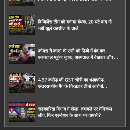
चुनाव कराने की उठाई मांग, सौंपा ज्ञापन।
विजिलेंस टीम को बनाया बंधक, 20 घंटे बाद भी
नहीं खुले तहसील के ताले
कोबरा ने काटा तो उसी को डिब्बे में बंद कर
अस्पताल पहुंचा युवक, अस्पताल में देखकर डॉक्टर
भी रह गए हैरान
4.37 करोड़ की GST चोरी का भंडाफोड़,
अंतरराज्यीय गैंग के गिरफ़्तार तीनो आरोपी
ऊधमसिंह नगर के, साइबर ठगी छोड़ अपनाया नया
तरी
सहकारिता विभाग में खेला! तबादले पर मेडिकल
लीव, फिर प्रमोशन के साथ घर वापसी?