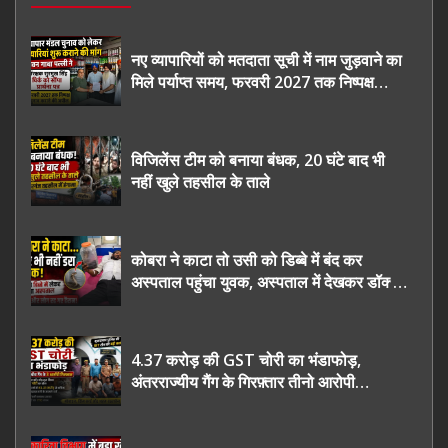
नए व्यापारियों को मतदाता सूची में नाम जुड़वाने का
मिले पर्याप्त समय, फरवरी 2027 तक निष्पक्ष
चुनाव कराने की उठाई मांग, सौंपा ज्ञापन।
विजिलेंस टीम को बनाया बंधक, 20 घंटे बाद भी
नहीं खुले तहसील के ताले
कोबरा ने काटा तो उसी को डिब्बे में बंद कर
अस्पताल पहुंचा युवक, अस्पताल में देखकर डॉक्टर
भी रह गए हैरान
4.37 करोड़ की GST चोरी का भंडाफोड़,
अंतरराज्यीय गैंग के गिरफ़्तार तीनो आरोपी
ऊधमसिंह नगर के, साइबर ठगी छोड़ अपनाया नया
तरी