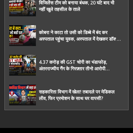
विजिलेंस टीम को बनाया बंधक, 20 घंटे बाद भी
नहीं खुले तहसील के ताले
कोबरा ने काटा तो उसी को डिब्बे में बंद कर
अस्पताल पहुंचा युवक, अस्पताल में देखकर डॉक्टर
भी रह गए हैरान
4.37 करोड़ की GST चोरी का भंडाफोड़,
अंतरराज्यीय गैंग के गिरफ़्तार तीनो आरोपी
ऊधमसिंह नगर के, साइबर ठगी छोड़ अपनाया नया
तरी
सहकारिता विभाग में खेला! तबादले पर मेडिकल
लीव, फिर प्रमोशन के साथ घर वापसी?