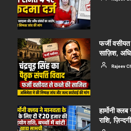
फर्जी वसीयत 
साज़िश, अधिका
Rajeev C
हार्मोनी क्ल
राशि, ज़िन्दग