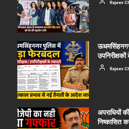
Rajeev C
ऊधमसिंहनगर 
उपनिरीक्षकों
Rajeev C
अपराधियों की 
निष्कासित कर