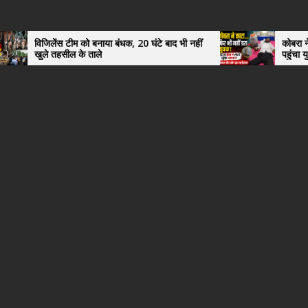
ेंस टीम को बनाया बंधक, 20 घंटे बाद भी नहीं
कोबरा ने काटा तो उसी क
तहसील के ताले
पहुंचा युवक, अस्पताल म
हैरान