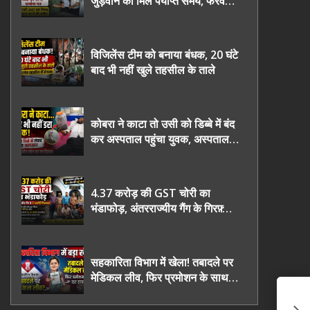
जुड़वाने का मिले पर्याप्त समय, फरवरी
2027 तक निष्पक्ष चुनाव कराने की
उठाई मांग, सौंपा ज्ञापन।
विजिलेंस टीम को बनाया बंधक, 20 घंटे
बाद भी नहीं खुले तहसील के ताले
कोबरा ने काटा तो उसी को डिब्बे में बंद
कर अस्पताल पहुंचा युवक, अस्पताल में
देखकर डॉक्टर भी रह गए हैरान
4.37 करोड़ की GST चोरी का
भंडाफोड़, अंतरराज्यीय गैंग के गिरफ़्तार
तीनो आरोपी ऊधमसिंह नगर के, साइबर
ठगी छोड़ अपनाया नया तरी
सहकारिता विभाग में खेला! तबादले पर
मेडिकल लीव, फिर प्रमोशन के साथ
घर वापसी?
ठग