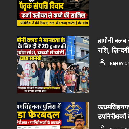
हार्मोनी क्ल
राशि, ज़िन्दग
Rajeev C
ऊधमसिंहनगर 
उपनिरीक्षकों