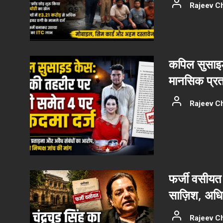
Rajeev C
कपिल सुसाइड
मानसिक प्रत
Rajeev C
फर्जी वसीयत 
साज़िश, अधिका
Rajeev C