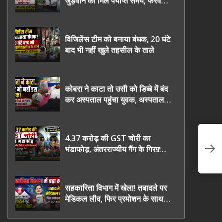
जुड़वाने का मिले पर्याप्त समय, फरवरी
2027 तक निष्पक्ष चुनाव कराने की
उठाई मांग, सौंपा ज्ञापन।
विजिलेंस टीम को बनाया बंधक, 20 घंटे
बाद भी नहीं खुले तहसील के ताले
कोबरा ने काटा तो उसी को डिब्बे में बंद
कर अस्पताल पहुंचा युवक, अस्पताल में
देखकर डॉक्टर भी रह गए हैरान
4.37 करोड़ की GST चोरी का
*”
भंडाफोड़, अंतरराज्यीय गैंग के गिरफ़्तार
दे
तीनो आरोपी ऊधमसिंह नगर के, साइबर
ठगी छोड़ अपनाया नया तरी
सहकारिता विभाग में खेला! तबादले पर
मेडिकल लीव, फिर प्रमोशन के साथ
घर वापसी?