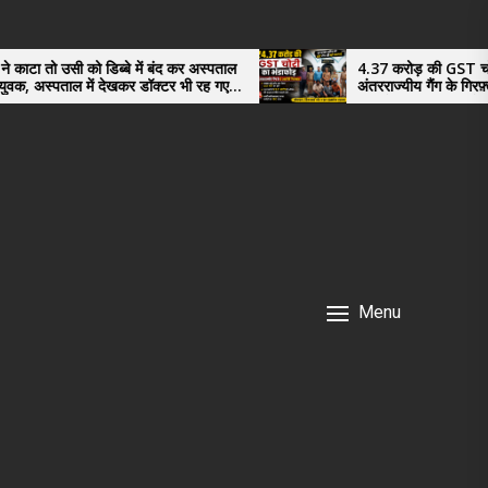
िब्बे में बंद कर अस्पताल
4.37 करोड़ की GST चोरी का भंडाफोड़,
 देखकर डॉक्टर भी रह गए
अंतरराज्यीय गैंग के गिरफ़्तार तीनो आरोपी ऊ
नगर के, साइबर ठगी छोड़ अपनाया नया तरी
Menu