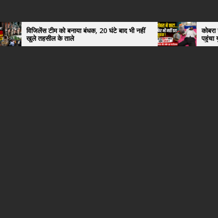
ो बनाया बंधक, 20 घंटे बाद भी नहीं
कोबरा ने काटा तो उसी को डिब्बे 
 ताले
पहुंचा युवक, अस्पताल में देखकर
हैरान