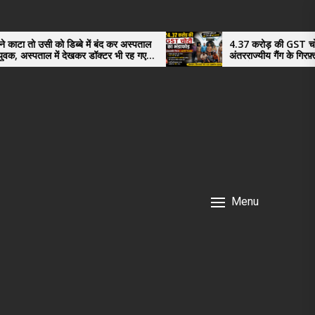
में बंद कर अस्पताल
4.37 करोड़ की GST चोरी का भंडाफोड़,
 डॉक्टर भी रह गए
अंतरराज्यीय गैंग के गिरफ़्तार तीनो आरोपी ऊधमसिंह
नगर के, साइबर ठगी छोड़ अपनाया नया तरी
Menu