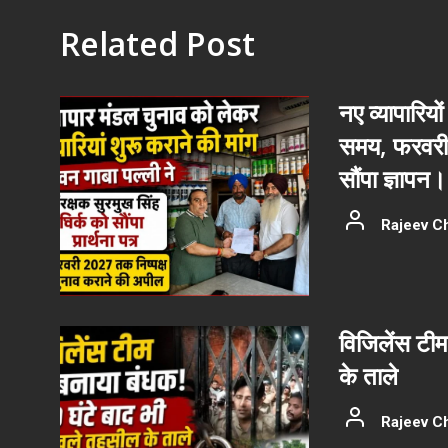
Related Post
नए व्यापारियों
समय, फरवरी 
सौंपा ज्ञापन।
Rajeev C
विजिलेंस टीम
के ताले
Rajeev C