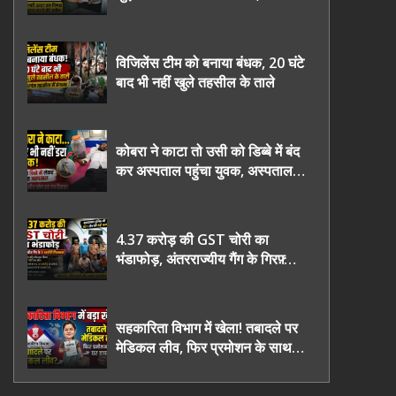
2027 तक निष्पक्ष चुनाव कराने की
उठाई मांग, सौंपा ज्ञापन।
विजिलेंस टीम को बनाया बंधक, 20 घंटे
बाद भी नहीं खुले तहसील के ताले
कोबरा ने काटा तो उसी को डिब्बे में बंद
कर अस्पताल पहुंचा युवक, अस्पताल में
देखकर डॉक्टर भी रह गए हैरान
4.37 करोड़ की GST चोरी का
भंडाफोड़, अंतरराज्यीय गैंग के गिरफ़्तार
तीनो आरोपी ऊधमसिंह नगर के, साइबर
ठगी छोड़ अपनाया नया तरी
सहकारिता विभाग में खेला! तबादले पर
मेडिकल लीव, फिर प्रमोशन के साथ
घर वापसी?