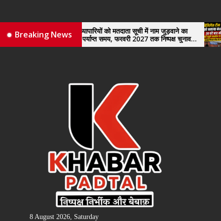
Skip
to
the
नए व्यापारियों को मतदाता सूची में नाम जुड़वाने का
विजिले
Breaking News
मिले पर्याप्त समय, फरवरी 2027 तक निष्पक्ष चुनाव
खुले त
content
कराने की उठाई मांग, सौंपा ज्ञापन।
8 August 2026, Saturday