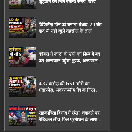
जुड़वाने का मिले पर्याप्त समय, फरवरी
2027 तक निष्पक्ष चुनाव कराने की
उठाई मांग, सौंपा ज्ञापन।
विजिलेंस टीम को बनाया बंधक, 20 घंटे
बाद भी नहीं खुले तहसील के ताले
कोबरा ने काटा तो उसी को डिब्बे में बंद
कर अस्पताल पहुंचा युवक, अस्पताल में
देखकर डॉक्टर भी रह गए हैरान
4.37 करोड़ की GST चोरी का
भंडाफोड़, अंतरराज्यीय गैंग के गिरफ़्तार
तीनो आरोपी ऊधमसिंह नगर के, साइबर
ठगी छोड़ अपनाया नया तरी
सहकारिता विभाग में खेला! तबादले पर
मेडिकल लीव, फिर प्रमोशन के साथ
घर वापसी?