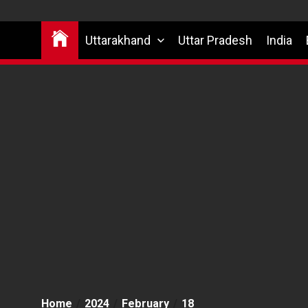
Uttarakhand
Uttar Pradesh
India
Home
2024
February
18