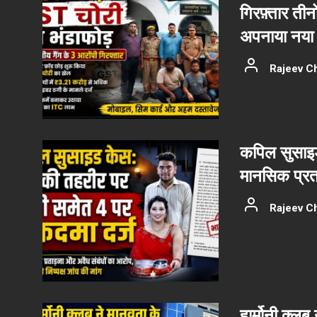
गिरफ़्तार ती
अपनाया नया 
Rajeev C
कपिल सुसाइड
मानसिक प्रत
Rajeev C
हार्मोनी क्ल