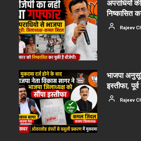
अपराधियों की 
निष्कासित कर
Rajeev C
भाजपा अनुसूच
इस्तीफा, पू
Rajeev C