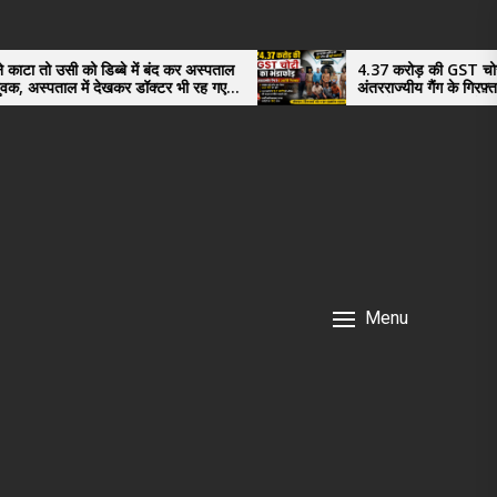
बे में बंद कर अस्पताल
4.37 करोड़ की GST चोरी का भंडाफोड़,
खकर डॉक्टर भी रह गए
अंतरराज्यीय गैंग के गिरफ़्तार तीनो आरोपी ऊधमस
नगर के, साइबर ठगी छोड़ अपनाया नया तरी
Menu