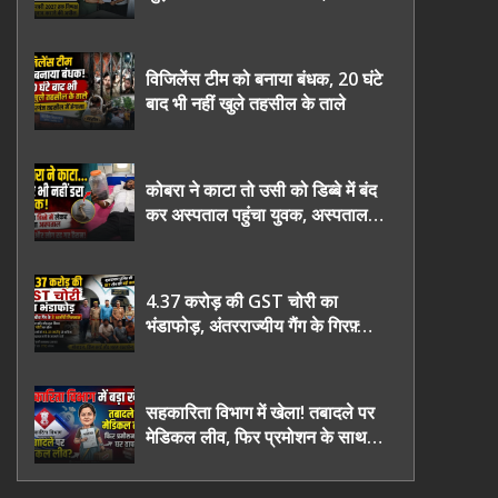
2027 तक निष्पक्ष चुनाव कराने की
उठाई मांग, सौंपा ज्ञापन।
विजिलेंस टीम को बनाया बंधक, 20 घंटे
बाद भी नहीं खुले तहसील के ताले
कोबरा ने काटा तो उसी को डिब्बे में बंद
कर अस्पताल पहुंचा युवक, अस्पताल में
देखकर डॉक्टर भी रह गए हैरान
4.37 करोड़ की GST चोरी का
भंडाफोड़, अंतरराज्यीय गैंग के गिरफ़्तार
तीनो आरोपी ऊधमसिंह नगर के, साइबर
ठगी छोड़ अपनाया नया तरी
सहकारिता विभाग में खेला! तबादले पर
मेडिकल लीव, फिर प्रमोशन के साथ
घर वापसी?