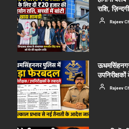
राशि, ज़िन्दग
Rajeev C
ऊधमसिंहनगर 
उपनिरीक्षकों
Rajeev C