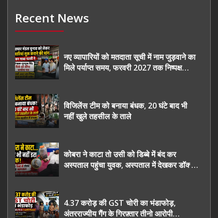
Recent News
नए व्यापारियों को मतदाता सूची में नाम जुड़वाने का
मिले पर्याप्त समय, फरवरी 2027 तक निष्पक्ष
चुनाव कराने की उठाई मांग, सौंपा ज्ञापन।
विजिलेंस टीम को बनाया बंधक, 20 घंटे बाद भी
नहीं खुले तहसील के ताले
कोबरा ने काटा तो उसी को डिब्बे में बंद कर
अस्पताल पहुंचा युवक, अस्पताल में देखकर डॉक्टर
भी रह गए हैरान
4.37 करोड़ की GST चोरी का भंडाफोड़,
अंतरराज्यीय गैंग के गिरफ़्तार तीनो आरोपी