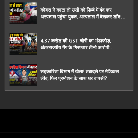
कोबरा ने काटा तो उसी को डिब्बे में बंद कर
अस्पताल पहुंचा युवक, अस्पताल में देखकर डॉक्टर
भी रह गए हैरान
4.37 करोड़ की GST चोरी का भंडाफोड़,
अंतरराज्यीय गैंग के गिरफ़्तार तीनो आरोपी
ऊधमसिंह नगर के, साइबर ठगी छोड़ अपनाया नया
तरी
सहकारिता विभाग में खेला! तबादले पर मेडिकल
लीव, फिर प्रमोशन के साथ घर वापसी?