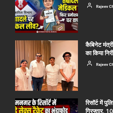
Rajeev C
कैबिनेट मंत्र
का किया निरीक
Rajeev C
रिसॉर्ट में प
गिरफ्तार, 10 य