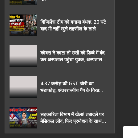
2027 तक निष्पक्ष चुनाव कराने की
उठाई मांग, सौंपा ज्ञापन।
विजिलेंस टीम को बनाया बंधक, 20 घंटे
बाद भी नहीं खुले तहसील के ताले
कोबरा ने काटा तो उसी को डिब्बे में बंद
कर अस्पताल पहुंचा युवक, अस्पताल में
देखकर डॉक्टर भी रह गए हैरान
4.37 करोड़ की GST चोरी का
भंडाफोड़, अंतरराज्यीय गैंग के गिरफ़्तार
तीनो आरोपी ऊधमसिंह नगर के, साइबर
ठगी छोड़ अपनाया नया तरी
सहकारिता विभाग में खेला! तबादले पर
मेडिकल लीव, फिर प्रमोशन के साथ
घर वापसी?