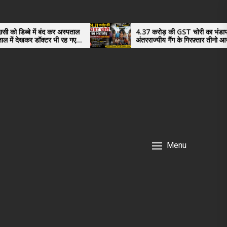
द कर अस्पताल
4.37 करोड़ की GST चोरी का भंडाफोड़,
र भी रह गए
अंतरराज्यीय गैंग के गिरफ़्तार तीनो आरोपी ऊधमसिंह
नगर के, साइबर ठगी छोड़ अपनाया नया तरी
Menu