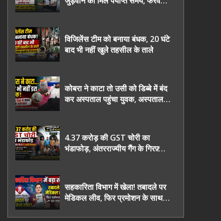
जुड़वाने का मिले पर्याप्त समय, फरवरी
2027 तक निष्पक्ष चुनाव कराने की
उठाई मांग, सौंपा ज्ञापन।
विजिलेंस टीम को बनाया बंधक, 20 घंटे
बाद भी नहीं खुले तहसील के ताले
कोबरा ने काटा तो उसी को डिब्बे में बंद
कर अस्पताल पहुंचा युवक, अस्पताल में
देखकर डॉक्टर भी रह गए हैरान
4.37 करोड़ की GST चोरी का
भंडाफोड़, अंतरराज्यीय गैंग के गिरफ़्तार
तीनो आरोपी ऊधमसिंह नगर के, साइबर
ठगी छोड़ अपनाया नया तरी
सहकारिता विभाग में खेला! तबादले पर
मेडिकल लीव, फिर प्रमोशन के साथ
घर वापसी?