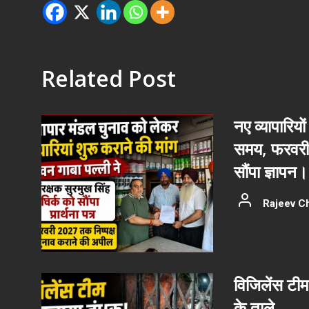
Related Post
नए व्यापारियों
समय, फरवरी 
सौंपा ज्ञापन।
Rajeev C
विजिलेंस टीम
के ताले