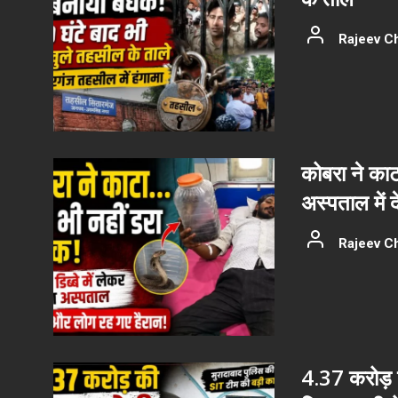
Rajeev C
कोबरा ने काट
अस्पताल में 
Rajeev C
4.37 करोड़ क