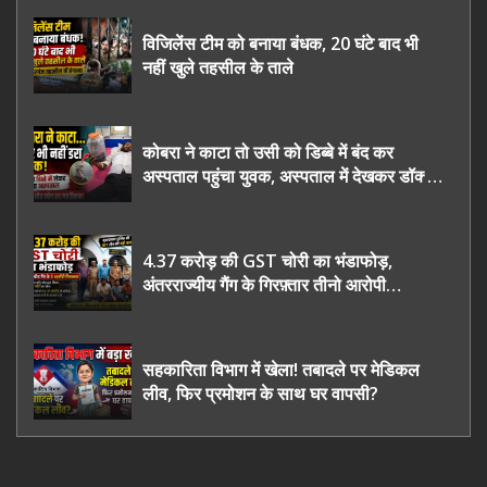
विजिलेंस टीम को बनाया बंधक, 20 घंटे बाद भी
नहीं खुले तहसील के ताले
कोबरा ने काटा तो उसी को डिब्बे में बंद कर
अस्पताल पहुंचा युवक, अस्पताल में देखकर डॉक्टर
भी रह गए हैरान
4.37 करोड़ की GST चोरी का भंडाफोड़,
अंतरराज्यीय गैंग के गिरफ़्तार तीनो आरोपी
ऊधमसिंह नगर के, साइबर ठगी छोड़ अपनाया नया
तरी
सहकारिता विभाग में खेला! तबादले पर मेडिकल
लीव, फिर प्रमोशन के साथ घर वापसी?