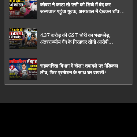
कोबरा ने काटा तो उसी को डिब्बे में बंद कर
अस्पताल पहुंचा युवक, अस्पताल में देखकर डॉक्टर
भी रह गए हैरान
4.37 करोड़ की GST चोरी का भंडाफोड़,
अंतरराज्यीय गैंग के गिरफ़्तार तीनो आरोपी
ऊधमसिंह नगर के, साइबर ठगी छोड़ अपनाया नया
तरी
सहकारिता विभाग में खेला! तबादले पर मेडिकल
लीव, फिर प्रमोशन के साथ घर वापसी?