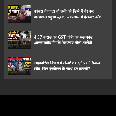
कोबरा ने काटा तो उसी को डिब्बे में बंद कर
अस्पताल पहुंचा युवक, अस्पताल में देखकर डॉक्टर
भी रह गए हैरान
4.37 करोड़ की GST चोरी का भंडाफोड़,
अंतरराज्यीय गैंग के गिरफ़्तार तीनो आरोपी
ऊधमसिंह नगर के, साइबर ठगी छोड़ अपनाया नया
तरी
सहकारिता विभाग में खेला! तबादले पर मेडिकल
लीव, फिर प्रमोशन के साथ घर वापसी?