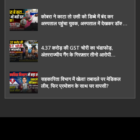
कोबरा ने काटा तो उसी को डिब्बे में बंद कर
अस्पताल पहुंचा युवक, अस्पताल में देखकर डॉक्टर
भी रह गए हैरान
4.37 करोड़ की GST चोरी का भंडाफोड़,
अंतरराज्यीय गैंग के गिरफ़्तार तीनो आरोपी
ऊधमसिंह नगर के, साइबर ठगी छोड़ अपनाया नया
तरी
सहकारिता विभाग में खेला! तबादले पर मेडिकल
लीव, फिर प्रमोशन के साथ घर वापसी?