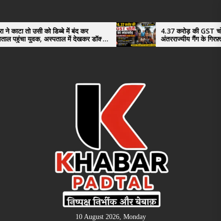
Skip
to
the
ी को डिब्बे में बंद कर
4.37 करोड़ की GST चोरी का भंडाफोड़
वक, अस्पताल में देखकर डॉक्टर
अंतरराज्यीय गैंग के गिरफ़्तार तीनो आरोपी
content
ऊधमसिंह नगर के, साइबर ठगी छोड़ अपन
तरी
10 August 2026, Monday