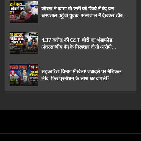
कोबरा ने काटा तो उसी को डिब्बे में बंद कर
अस्पताल पहुंचा युवक, अस्पताल में देखकर डॉक्टर
भी रह गए हैरान
4.37 करोड़ की GST चोरी का भंडाफोड़,
अंतरराज्यीय गैंग के गिरफ़्तार तीनो आरोपी
ऊधमसिंह नगर के, साइबर ठगी छोड़ अपनाया नया
तरी
सहकारिता विभाग में खेला! तबादले पर मेडिकल
लीव, फिर प्रमोशन के साथ घर वापसी?