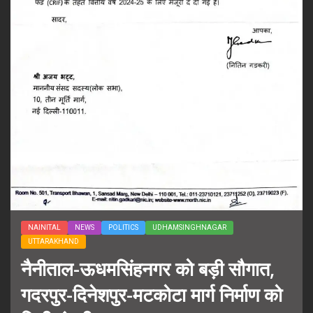
NAINITAL
NEWS
POLITICS
UDHAMSINGHNAGAR
UTTARAKHAND
नैनीताल-ऊधमसिंहनगर को बड़ी सौगात,
गदरपुर-दिनेशपुर-मटकोटा मार्ग निर्माण को