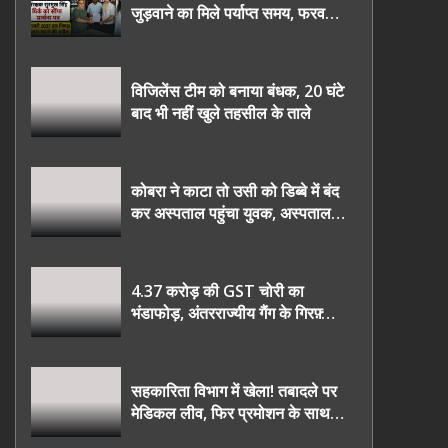
जुड़वाने का मिले पर्याप्त समय, फरवरी
2027 तक निष्पक्ष चुनाव कराने की
उठाई मांग, सौंपा ज्ञापन।
विजिलेंस टीम को बनाया बंधक, 20 घंटे
बाद भी नहीं खुले तहसील के ताले
कोबरा ने काटा तो उसी को डिब्बे में बंद
कर अस्पताल पहुंचा युवक, अस्पताल में
देखकर डॉक्टर भी रह गए हैरान
4.37 करोड़ की GST चोरी का
भंडाफोड़, अंतरराज्यीय गैंग के गिरफ़्तार
तीनो आरोपी ऊधमसिंह नगर के, साइबर
ठगी छोड़ अपनाया नया तरी
सहकारिता विभाग में खेला! तबादले पर
मेडिकल लीव, फिर प्रमोशन के साथ
घर वापसी?