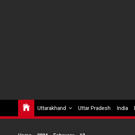
Uttarakhand
Uttar Pradesh
India