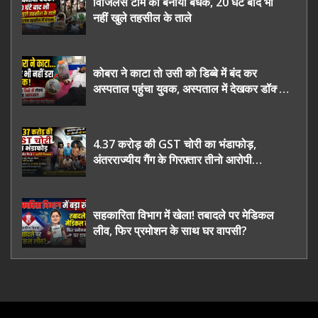
विजिलेंस टीम को बनाया बंधक, 20 घंटे बाद भी
नहीं खुले तहसील के ताले
कोबरा ने काटा तो उसी को डिब्बे में बंद कर
अस्पताल पहुंचा युवक, अस्पताल में देखकर डॉक्टर
भी रह गए हैरान
4.37 करोड़ की GST चोरी का भंडाफोड़,
अंतरराज्यीय गैंग के गिरफ़्तार तीनो आरोपी
ऊधमसिंह नगर के, साइबर ठगी छोड़ अपनाया नया
तरी
सहकारिता विभाग में खेला! तबादले पर मेडिकल
लीव, फिर प्रमोशन के साथ घर वापसी?