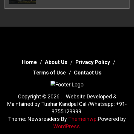
ऊधमसिंह नगर के, साइबर ठगी छोड़ अपनाया नया
तरी
Home
About Us
Privacy Policy
Terms of Use
Contact Us
Copyright © 2026
.
| Website Developed &
Maintained by Tushar Kandpal Call/Whatsapp: +91-
8755123999.
Theme: Newsreaders By
Themeinwp.
Powered by
WordPress.