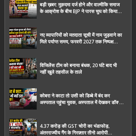
बड़ी ख़बर: मुक़दमा दर्ज होने और वाल्मीकि समाज
के आक्रोश के बीच BJP ने पारस चुघ को किया
निष्कासित
नए व्यापारियों को मतदाता सूची में नाम जुड़वाने का
मिले पर्याप्त समय, फरवरी 2027 तक निष्पक्ष
चुनाव कराने की उठाई मांग, सौंपा ज्ञापन।
विजिलेंस टीम को बनाया बंधक, 20 घंटे बाद भी
नहीं खुले तहसील के ताले
कोबरा ने काटा तो उसी को डिब्बे में बंद कर
अस्पताल पहुंचा युवक, अस्पताल में देखकर डॉक्टर
भी रह गए हैरान
4.37 करोड़ की GST चोरी का भंडाफोड़,
अंतरराज्यीय गैंग के गिरफ़्तार तीनो आरोपी