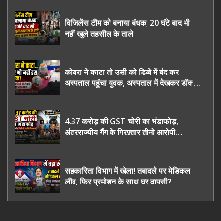
विजिलेंस टीम को बनाया बंधक, 20 घंटे बाद भी
नहीं खुले तहसील के ताले
कोबरा ने काटा तो उसी को डिब्बे में बंद कर
अस्पताल पहुंचा युवक, अस्पताल में देखकर डॉक्टर
भी रह गए हैरान
4.37 करोड़ की GST चोरी का भंडाफोड़,
अंतरराज्यीय गैंग के गिरफ़्तार तीनो आरोपी
ऊधमसिंह नगर के, साइबर ठगी छोड़ अपनाया नया
तरी
सहकारिता विभाग में खेला! तबादले पर मेडिकल
लीव, फिर प्रमोशन के साथ घर वापसी?