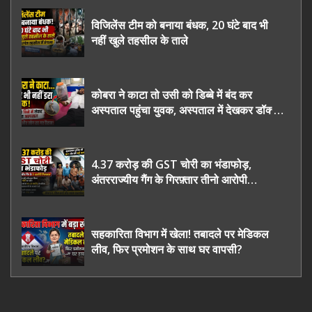
विजिलेंस टीम को बनाया बंधक, 20 घंटे बाद भी
नहीं खुले तहसील के ताले
कोबरा ने काटा तो उसी को डिब्बे में बंद कर
अस्पताल पहुंचा युवक, अस्पताल में देखकर डॉक्टर
भी रह गए हैरान
4.37 करोड़ की GST चोरी का भंडाफोड़,
अंतरराज्यीय गैंग के गिरफ़्तार तीनो आरोपी
ऊधमसिंह नगर के, साइबर ठगी छोड़ अपनाया नया
तरी
सहकारिता विभाग में खेला! तबादले पर मेडिकल
लीव, फिर प्रमोशन के साथ घर वापसी?