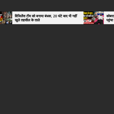
 टीम को बनाया बंधक, 20 घंटे बाद भी नहीं
कोबरा ने काटा तो उसी को डि
ील के ताले
पहुंचा युवक, अस्पताल में 
हैरान