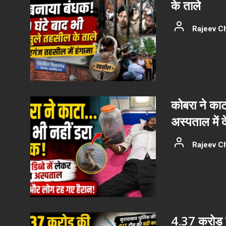
के ताले
Rajeev C
कोबरा ने काट
अस्पताल में 
Rajeev C
4.37 करोड़ क