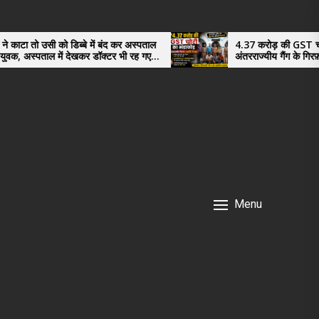
ब्बे में बंद कर अस्पताल
4.37 करोड़ की GST चोरी का भंडाफोड़,
देखकर डॉक्टर भी रह गए
अंतरराज्यीय गैंग के गिरफ़्तार तीनो आरोपी ऊध
नगर के, साइबर ठगी छोड़ अपनाया नया तरी
Menu