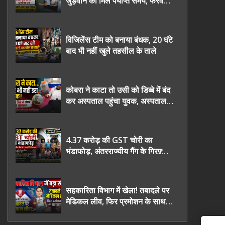
जुड़वाने का मिले पर्याप्त समय, फरवरी
2027 तक निष्पक्ष चुनाव कराने की
उठाई मांग, सौंपा ज्ञापन।
विजिलेंस टीम को बनाया बंधक, 20 घंटे
बाद भी नहीं खुले तहसील के ताले
कोबरा ने काटा तो उसी को डिब्बे में बंद
कर अस्पताल पहुंचा युवक, अस्पताल में
देखकर डॉक्टर भी रह गए हैरान
4.37 करोड़ की GST चोरी का
भंडाफोड़, अंतरराज्यीय गैंग के गिरफ़्तार
तीनो आरोपी ऊधमसिंह नगर के, साइबर
ठगी छोड़ अपनाया नया तरी
सहकारिता विभाग में खेला! तबादले पर
मेडिकल लीव, फिर प्रमोशन के साथ
घर वापसी?