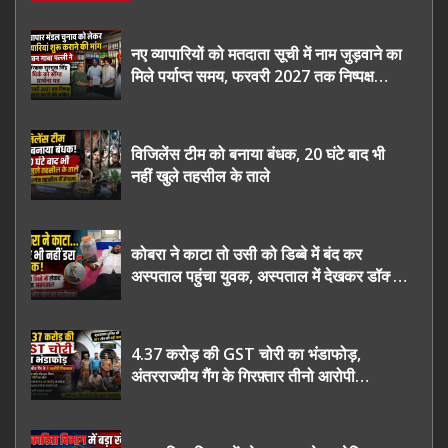
नए व्यापारियों को मतदाता सूची में नाम जुड़वाने का
मिले पर्याप्त समय, फरवरी 2027 तक निष्पक्ष
चुनाव कराने की उठाई मांग, सौंपा ज्ञापन।
विजिलेंस टीम को बनाया बंधक, 20 घंटे बाद भी
नहीं खुले तहसील के ताले
कोबरा ने काटा तो उसी को डिब्बे में बंद कर
अस्पताल पहुंचा युवक, अस्पताल में देखकर डॉक्टर
भी रह गए हैरान
4.37 करोड़ की GST चोरी का भंडाफोड़,
अंतरराज्यीय गैंग के गिरफ़्तार तीनो आरोपी
ऊधमसिंह नगर के, साइबर ठगी छोड़ अपनाया नया
तरी