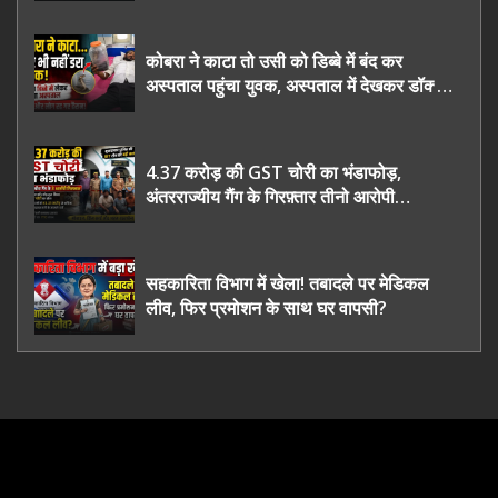
कोबरा ने काटा तो उसी को डिब्बे में बंद कर
अस्पताल पहुंचा युवक, अस्पताल में देखकर डॉक्टर
भी रह गए हैरान
4.37 करोड़ की GST चोरी का भंडाफोड़,
अंतरराज्यीय गैंग के गिरफ़्तार तीनो आरोपी
ऊधमसिंह नगर के, साइबर ठगी छोड़ अपनाया नया
तरी
सहकारिता विभाग में खेला! तबादले पर मेडिकल
लीव, फिर प्रमोशन के साथ घर वापसी?