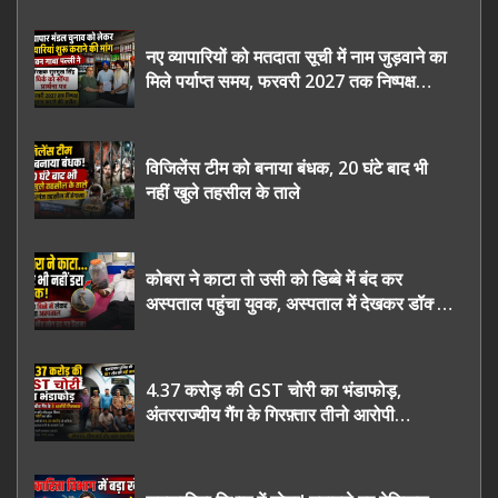
नए व्यापारियों को मतदाता सूची में नाम जुड़वाने का
मिले पर्याप्त समय, फरवरी 2027 तक निष्पक्ष
चुनाव कराने की उठाई मांग, सौंपा ज्ञापन।
विजिलेंस टीम को बनाया बंधक, 20 घंटे बाद भी
नहीं खुले तहसील के ताले
कोबरा ने काटा तो उसी को डिब्बे में बंद कर
अस्पताल पहुंचा युवक, अस्पताल में देखकर डॉक्टर
भी रह गए हैरान
4.37 करोड़ की GST चोरी का भंडाफोड़,
अंतरराज्यीय गैंग के गिरफ़्तार तीनो आरोपी
ऊधमसिंह नगर के, साइबर ठगी छोड़ अपनाया नया
तरी