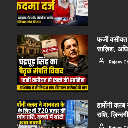
फर्जी वसीयत 
साज़िश, अधिका
Rajeev C
हार्मोनी क्ल
राशि, ज़िन्दग
Rajeev C