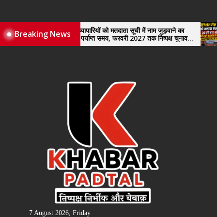
Skip
to
the
नए व्यापारियों को मतदाता सूची में नाम जुड़वाने का
विजिलेंस
Breaking News
मिले पर्याप्त समय, फरवरी 2027 तक निष्पक्ष चुनाव
खुले तहस
content
कराने की उठाई मांग, सौंपा ज्ञापन।
7 August 2026, Friday