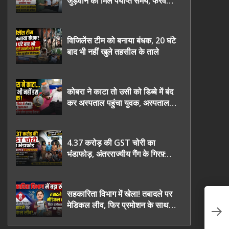
जुड़वाने का मिले पर्याप्त समय, फरवरी
2027 तक निष्पक्ष चुनाव कराने की
उठाई मांग, सौंपा ज्ञापन।
विजिलेंस टीम को बनाया बंधक, 20 घंटे
बाद भी नहीं खुले तहसील के ताले
कोबरा ने काटा तो उसी को डिब्बे में बंद
कर अस्पताल पहुंचा युवक, अस्पताल में
देखकर डॉक्टर भी रह गए हैरान
4.37 करोड़ की GST चोरी का
भंडाफोड़, अंतरराज्यीय गैंग के गिरफ़्तार
तीनो आरोपी ऊधमसिंह नगर के, साइबर
ठगी छोड़ अपनाया नया तरी
सहकारिता विभाग में खेला! तबादले पर
“म
मेडिकल लीव, फिर प्रमोशन के साथ
रह
घर वापसी?
हो