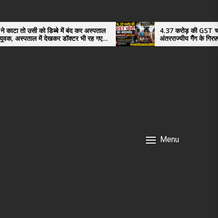
ब्बे में बंद कर अस्पताल
4.37 करोड़ की GST चोरी का भंडाफोड़,
देखकर डॉक्टर भी रह गए
अंतरराज्यीय गैंग के गिरफ़्तार तीनो आरोपी ऊध
नगर के, साइबर ठगी छोड़ अपनाया नया तरी
Menu