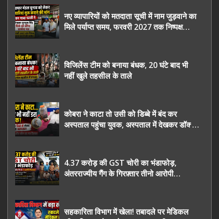
नए व्यापारियों को मतदाता सूची में नाम जुड़वाने का
मिले पर्याप्त समय, फरवरी 2027 तक निष्पक्ष
चुनाव कराने की उठाई मांग, सौंपा ज्ञापन।
विजिलेंस टीम को बनाया बंधक, 20 घंटे बाद भी
नहीं खुले तहसील के ताले
कोबरा ने काटा तो उसी को डिब्बे में बंद कर
अस्पताल पहुंचा युवक, अस्पताल में देखकर डॉक्टर
भी रह गए हैरान
4.37 करोड़ की GST चोरी का भंडाफोड़,
अंतरराज्यीय गैंग के गिरफ़्तार तीनो आरोपी
ऊधमसिंह नगर के, साइबर ठगी छोड़ अपनाया नया
तरी
सहकारिता विभाग में खेला! तबादले पर मेडिकल